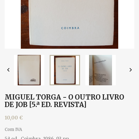


MIGUEL TORGA - O OUTRO LIVRO
DE JOB [5.ª ED. REVISTA]
10,00 €
Com IVA
5.ª ed., Coimbra, 1986. 93 pp.