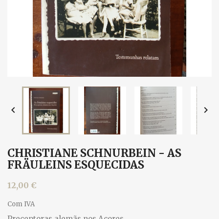


CHRISTIANE SCHNURBEIN - AS
FRÄULEINS ESQUECIDAS
12,00 €
Com IVA
Preceptoras alemãs nos Açores.