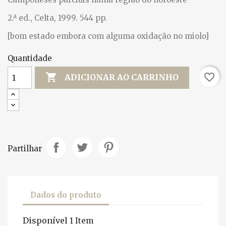
2.ª ed., Celta, 1999. 544 pp.
[bom estado embora com alguma oxidação no miolo]
Quantidade

favorite_border
ADICIONAR AO CARRINHO
Partilhar
Dados do produto
Disponível
1 Item