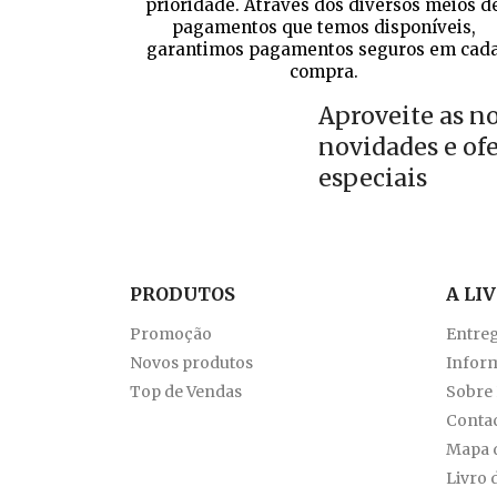
prioridade. Através dos diversos meios d
pagamentos que temos disponíveis,
garantimos pagamentos seguros em cad
compra.
Aproveite as n
novidades e of
especiais
PRODUTOS
A LI
Promoção
Entre
Novos produtos
Inform
Top de Vendas
Sobre
Conta
Mapa d
Livro 