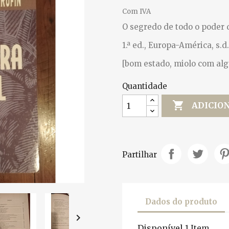
Com IVA
O segredo de todo o poder 
1.ª ed., Europa-América, s.d.
[bom estado, miolo com al
Quantidade

ADICIO
Partilhar
Dados do produto

Disponível
1 Item