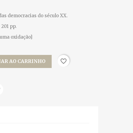
das democracias do século XX.
 201 pp.
guma oxidação]
favorite_border
NAR AO CARRINHO