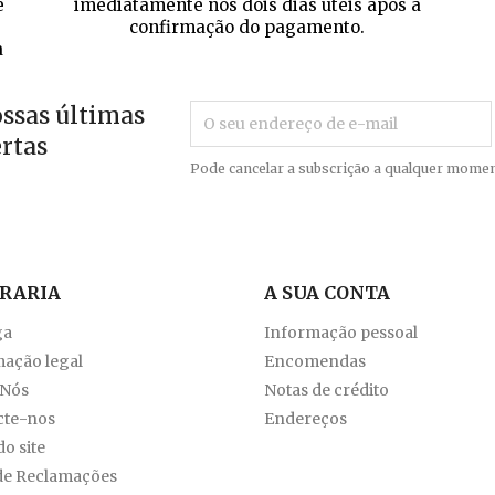
e
imediatamente nos dois dias úteis após a
confirmação do pagamento.
a
ossas últimas
ertas
Pode cancelar a subscrição a qualquer momen
VRARIA
A SUA CONTA
ga
Informação pessoal
ação legal
Encomendas
 Nós
Notas de crédito
cte-nos
Endereços
o site
de Reclamações