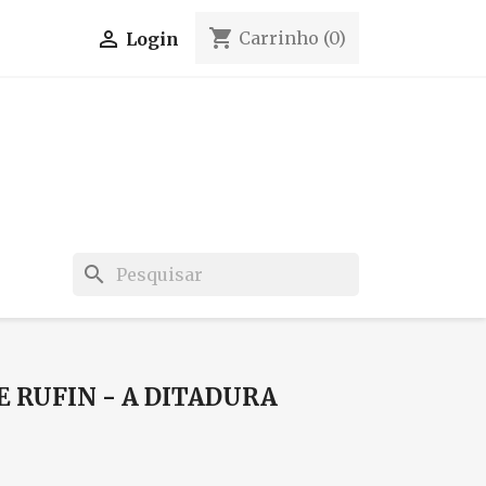
shopping_cart

Carrinho
(0)
Login
search
 RUFIN - A DITADURA