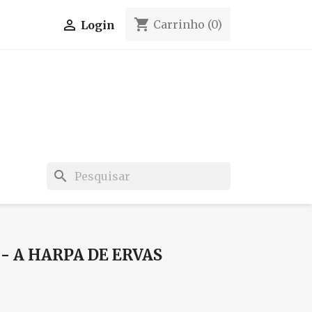
shopping_cart

Carrinho
(0)
Login
search
 A HARPA DE ERVAS