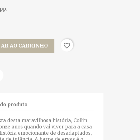
 pp.
favorite_border
NAR AO CARRINHO
 do produto
ta desta maravilhosa história, Collin
onze anos quando vai viver para a casa
História emocionante de desadaptados,
 de infância, A harpa de ervas é o