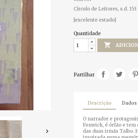
Círculo de Leitores, s.d. 153
[excelente estado]
Quantidade

ADICIO
Partilhar
Descrição
Dados
O narrador e protagonis
Fenwick, é órfão e tem 

das duas irmãs Talbo. 
inspirada numa memória