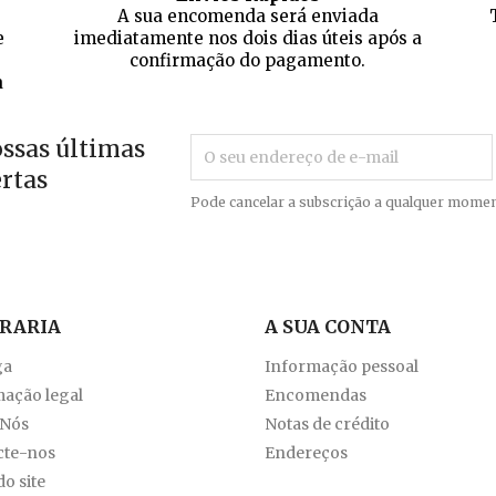
A sua encomenda será enviada
e
imediatamente nos dois dias úteis após a
confirmação do pagamento.
a
ossas últimas
ertas
Pode cancelar a subscrição a qualquer momen
VRARIA
A SUA CONTA
ga
Informação pessoal
ação legal
Encomendas
 Nós
Notas de crédito
cte-nos
Endereços
o site