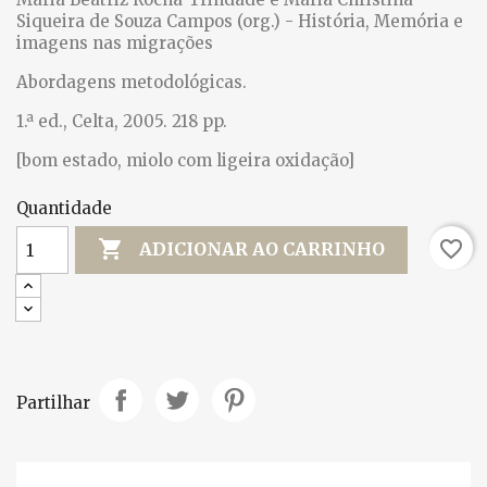
Siqueira de Souza Campos (org.) - História, Memória e
imagens nas migrações
Abordagens metodológicas.
1.ª ed., Celta, 2005. 218 pp.
[bom estado, miolo com ligeira oxidação]
Quantidade

favorite_border
ADICIONAR AO CARRINHO
Partilhar