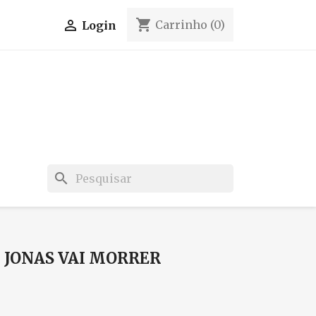
shopping_cart

Carrinho
(0)
Login
search
 JONAS VAI MORRER