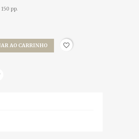
. 150 pp.
favorite_border
NAR AO CARRINHO