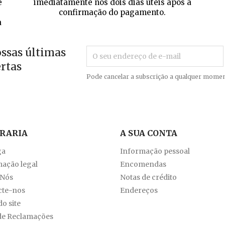
e
imediatamente nos dois dias úteis após a
confirmação do pagamento.
a
ossas últimas
ertas
Pode cancelar a subscrição a qualquer momen
VRARIA
A SUA CONTA
ga
Informação pessoal
ação legal
Encomendas
 Nós
Notas de crédito
cte-nos
Endereços
o site
de Reclamações