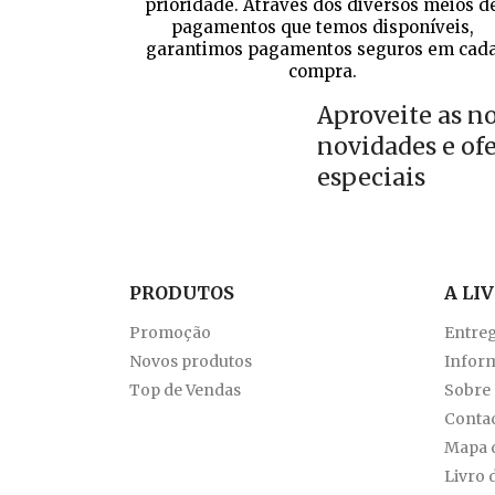
prioridade. Através dos diversos meios d
pagamentos que temos disponíveis,
garantimos pagamentos seguros em cad
compra.
Aproveite as n
novidades e of
especiais
PRODUTOS
A LI
Promoção
Entre
Novos produtos
Inform
Top de Vendas
Sobre
Conta
Mapa d
Livro 