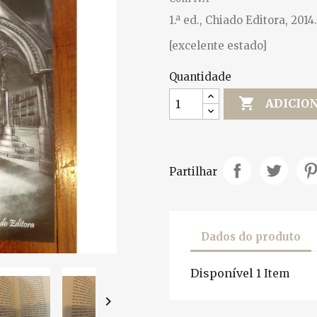
1.ª ed., Chiado Editora, 2014
[excelente estado]
Quantidade

ADICIO
Partilhar
Dados do produto
Disponível
1 Item
