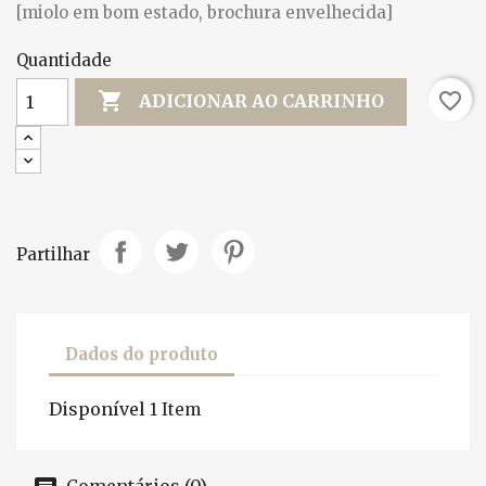
[miolo em bom estado, brochura envelhecida]
Quantidade

favorite_border
ADICIONAR AO CARRINHO
Partilhar
Dados do produto
Disponível
1 Item