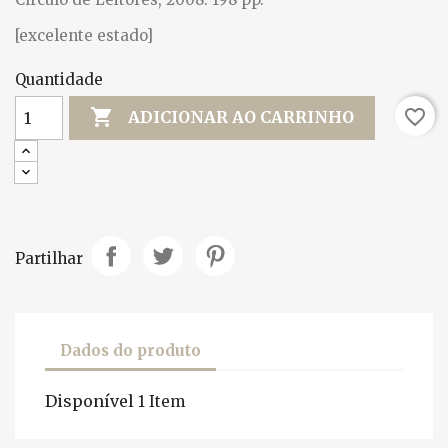
[excelente estado]
Quantidade

favorite_border
ADICIONAR AO CARRINHO
Partilhar
Dados do produto
Disponível
1 Item