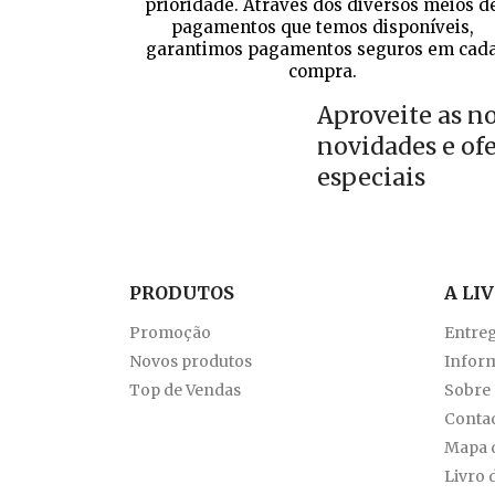
prioridade. Através dos diversos meios d
pagamentos que temos disponíveis,
garantimos pagamentos seguros em cad
compra.
Aproveite as n
novidades e of
especiais
PRODUTOS
A LI
Promoção
Entre
Novos produtos
Inform
Top de Vendas
Sobre
Conta
Mapa d
Livro 