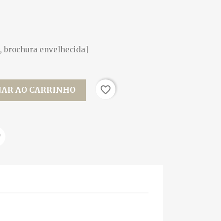
, brochura envelhecida]
favorite_border
NAR AO CARRINHO