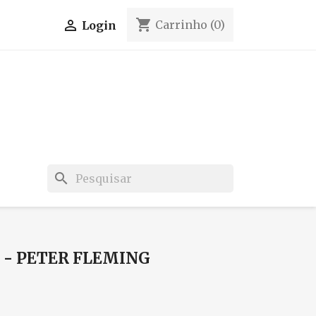
shopping_cart

Carrinho
(0)
Login
search
 - PETER FLEMING