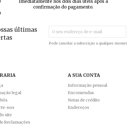
e
imediatamente nos dois dias úteis após a
confirmação do pagamento.
a
ossas últimas
ertas
Pode cancelar a subscrição a qualquer momen
VRARIA
A SUA CONTA
ga
Informação pessoal
ação legal
Encomendas
 Nós
Notas de crédito
cte-nos
Endereços
o site
de Reclamações