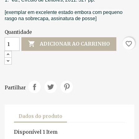
[exemplar em excelente estado embora com pequeno
rasgo na sobrecapa, assinatura de posse]
Quantidade

favorite_border
ADICIONAR AO CARRINHO
Partilhar
Dados do produto
Disponível
1 Item