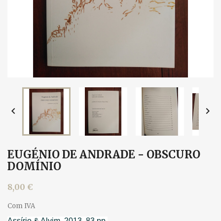


EUGÉNIO DE ANDRADE - OBSCURO
DOMÍNIO
8,00 €
Com IVA
Assírio & Alvim, 2013. 83 pp.