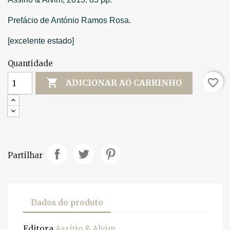
Prefácio de António Ramos Rosa.
[excelente estado]
Quantidade

favorite_border
ADICIONAR AO CARRINHO
Partilhar
Dados do produto
Editora
Assírio & Alvim