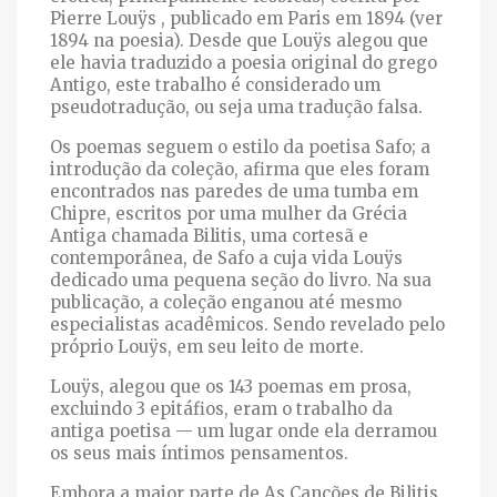
Pierre Louÿs , publicado em Paris em 1894 (ver
1894 na poesia). Desde que Louÿs alegou que
ele havia traduzido a poesia original do grego
Antigo, este trabalho é considerado um
pseudotradução, ou seja uma tradução falsa.
Os poemas seguem o estilo da poetisa Safo; a
introdução da coleção, afirma que eles foram
encontrados nas paredes de uma tumba em
Chipre, escritos por uma mulher da Grécia
Antiga chamada Bilitis, uma cortesã e
contemporânea, de Safo a cuja vida Louÿs
dedicado uma pequena seção do livro. Na sua
publicação, a coleção enganou até mesmo
especialistas acadêmicos. Sendo revelado pelo
próprio Louÿs, em seu leito de morte.
Louÿs, alegou que os 143 poemas em prosa,
excluindo 3 epitáfios, eram o trabalho da
antiga poetisa — um lugar onde ela derramou
os seus mais íntimos pensamentos.
Embora a maior parte de As Canções de Bilitis