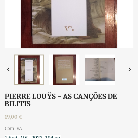


PIERRE LOUŸS - AS CANÇÕES DE
BILITIS
19,00 €
Com IVA
1.ª ed., VS., 2022. 194 pp.