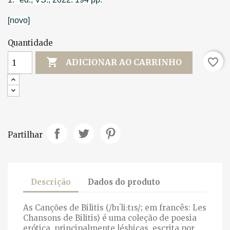
[novo]
Quantidade

favorite_border
ADICIONAR AO CARRINHO
Partilhar
Descrição
Dados do produto
As Canções de Bilitis (/bɪˈliːtɪs/; em francês: Les
Chansons de Bilitis) é uma coleção de poesia
erótica, principalmente lésbicas, escrita por