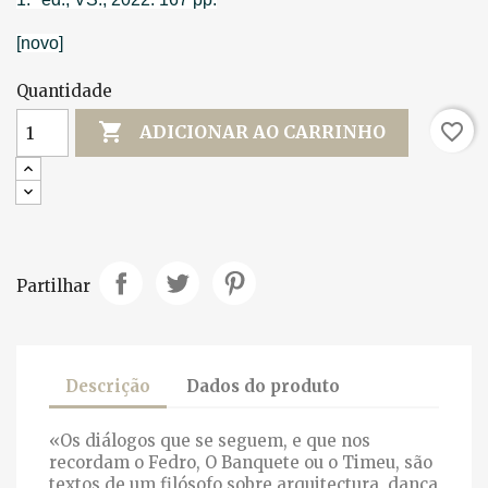
[novo]
Quantidade

favorite_border
ADICIONAR AO CARRINHO
Partilhar
Descrição
Dados do produto
«Os diálogos que se seguem, e que nos
recordam o Fedro, O Banquete ou o Timeu, são
textos de um filósofo sobre arquitectura, dança