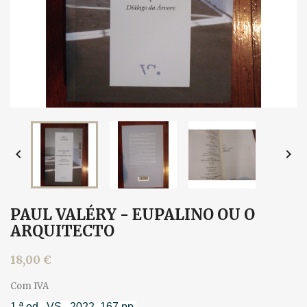


PAUL VALÉRY - EUPALINO OU O
ARQUITECTO
18,00 €
Com IVA
1.ª ed., VS., 2022. 167 pp.