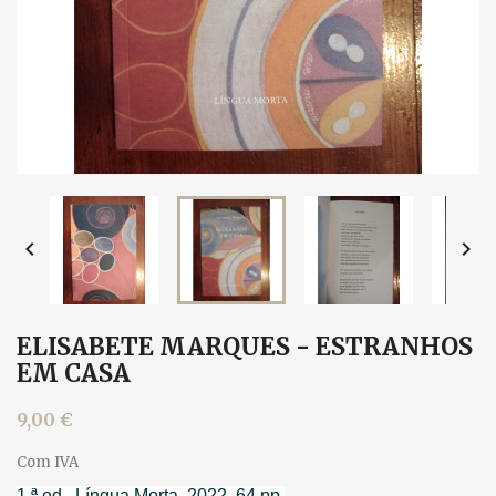


ELISABETE MARQUES - ESTRANHOS
EM CASA
9,00 €
Com IVA
1.ª ed., Língua Morta, 2022. 64 pp.