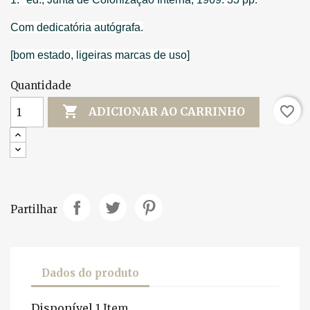
Com dedicatória autógrafa.
[bom estado, ligeiras marcas de uso]
Quantidade

favorite_border
ADICIONAR AO CARRINHO
Partilhar
Dados do produto
Disponível
1 Item