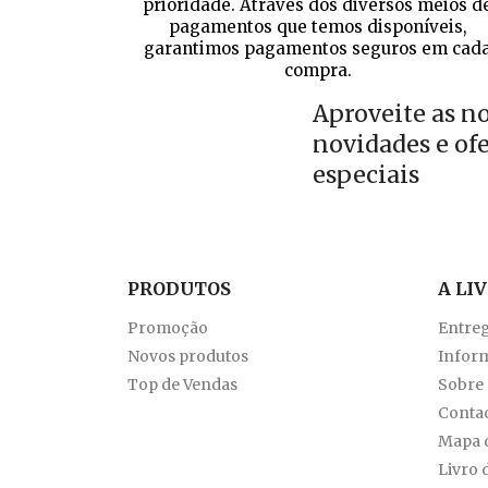
prioridade. Através dos diversos meios d
pagamentos que temos disponíveis,
garantimos pagamentos seguros em cad
compra.
Aproveite as n
novidades e of
especiais
PRODUTOS
A LI
Promoção
Entre
Novos produtos
Inform
Top de Vendas
Sobre
Conta
Mapa d
Livro 