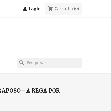
shopping_cart

Carrinho
(0)
Login
search
RAPOSO - A REGA POR