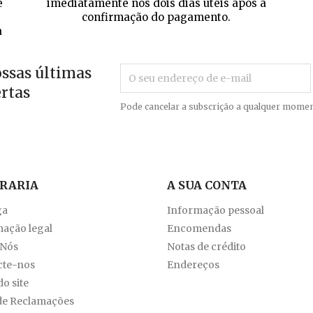
e
imediatamente nos dois dias úteis após a
confirmação do pagamento.
a
ossas últimas
ertas
Pode cancelar a subscrição a qualquer momen
VRARIA
A SUA CONTA
ga
Informação pessoal
ação legal
Encomendas
 Nós
Notas de crédito
cte-nos
Endereços
o site
de Reclamações