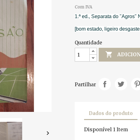
Com IVA
1.ª ed., Separata do "Agros" 
[bom estado, ligeiro desgaste
Quantidade

ADICIO
Partilhar
Dados do produto
Disponível
1 Item
