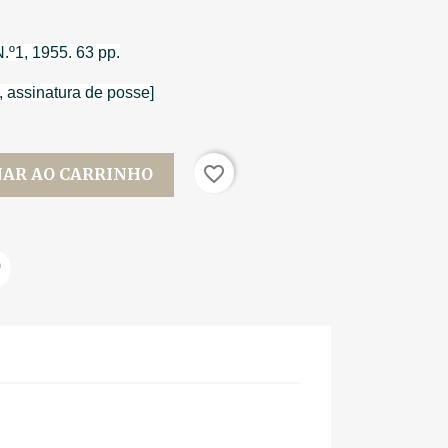
N.º1, 1955. 63 pp.
, assinatura de posse]
favorite_border
NAR AO CARRINHO