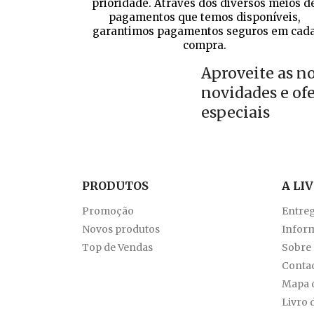
prioridade. Através dos diversos meios d
pagamentos que temos disponíveis,
garantimos pagamentos seguros em cad
compra.
Aproveite as n
novidades e of
especiais
PRODUTOS
A LI
Promoção
Entre
Novos produtos
Inform
Top de Vendas
Sobre
Conta
Mapa d
Livro 