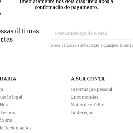
e
imediatamente nos dois dias úteis após a
confirmação do pagamento.
a
ossas últimas
ertas
Pode cancelar a subscrição a qualquer momen
VRARIA
A SUA CONTA
ga
Informação pessoal
ação legal
Encomendas
 Nós
Notas de crédito
cte-nos
Endereços
o site
de Reclamações