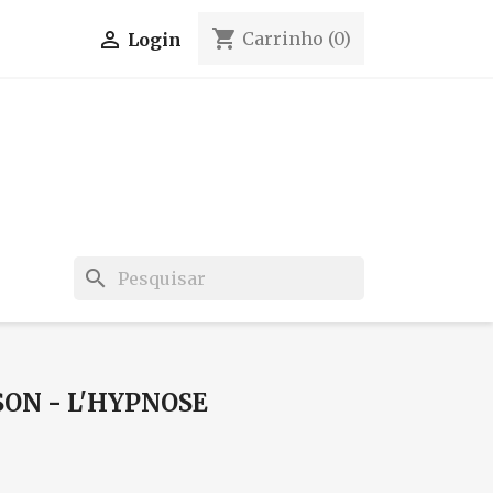
shopping_cart

Carrinho
(0)
Login
search
SON - L'HYPNOSE