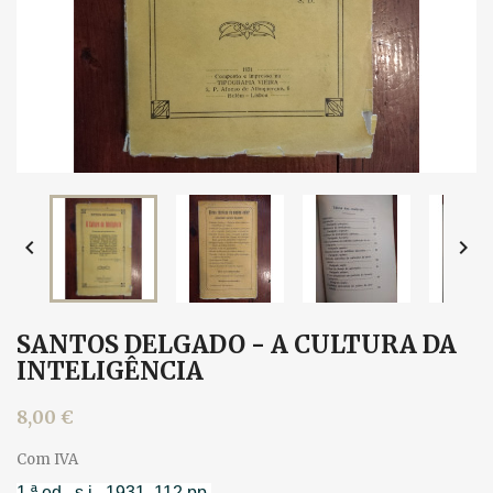


SANTOS DELGADO - A CULTURA DA
INTELIGÊNCIA
8,00 €
Com IVA
1.ª ed., s.i., 1931. 112 pp.