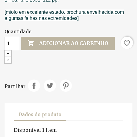
[miolo em excelente estado, brochura envelhecida com
algumas falhas nas extremidades]
Quantidade

favorite_border
ADICIONAR AO CARRINHO
Partilhar
Dados do produto
Disponível
1 Item