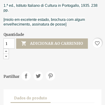
1.ª ed., Istituto Italiano di Cultura in Portogallo, 1935. 238
pp.
[miolo em excelente estado, brochura com algum
envelhecimento, assinatura de posse]
Quantidade

favorite_border
ADICIONAR AO CARRINHO
Partilhar
Dados do produto