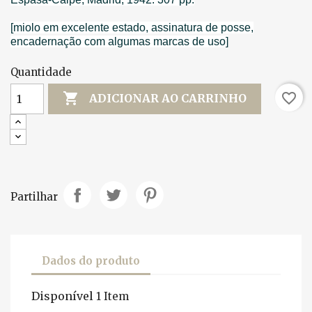
[miolo em excelente estado, assinatura de posse,
encadernação com algumas marcas de uso]
Quantidade

favorite_border
ADICIONAR AO CARRINHO
Partilhar
Dados do produto
Disponível
1 Item