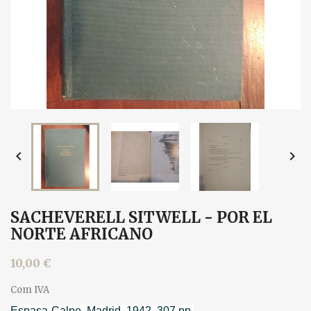


SACHEVERELL SITWELL - POR EL
NORTE AFRICANO
10,00 €
Com IVA
Espasa-Calpe, Madrid, 1942. 307 pp.