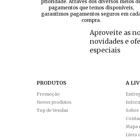
prioridade. Através dos diversos meios d
pagamentos que temos disponíveis,
garantimos pagamentos seguros em cad
compra.
Aproveite as n
novidades e of
especiais
PRODUTOS
A LI
Promoção
Entre
Novos produtos
Inform
Top de Vendas
Sobre
Conta
Mapa d
Livro 