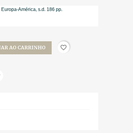
 Europa-América, s.d. 186 pp.
favorite_border
NAR AO CARRINHO