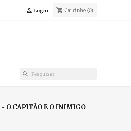
shopping_cart

Carrinho
(0)
Login
search
 O CAPITÃO E O INIMIGO