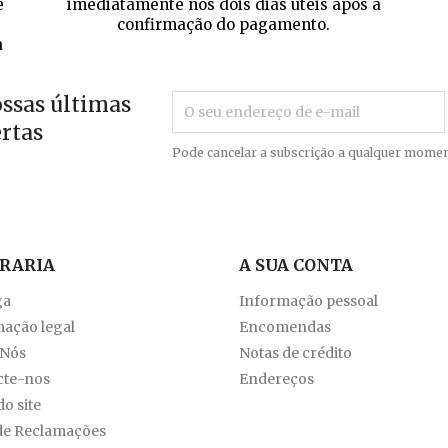
e
imediatamente nos dois dias úteis após a
confirmação do pagamento.
a
ossas últimas
ertas
Pode cancelar a subscrição a qualquer momen
VRARIA
A SUA CONTA
ga
Informação pessoal
ação legal
Encomendas
 Nós
Notas de crédito
cte-nos
Endereços
o site
de Reclamações