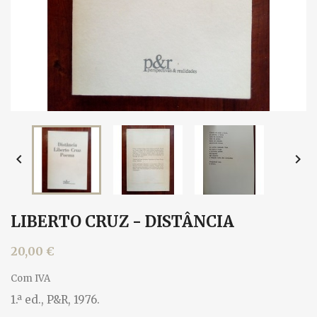


LIBERTO CRUZ - DISTÂNCIA
20,00 €
Com IVA
1.ª ed., P&R, 1976.