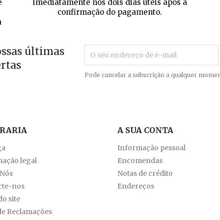
e
imediatamente nos dois dias úteis após a
confirmação do pagamento.
a
ossas últimas
ertas
Pode cancelar a subscrição a qualquer momen
VRARIA
A SUA CONTA
ga
Informação pessoal
ação legal
Encomendas
 Nós
Notas de crédito
cte-nos
Endereços
o site
de Reclamações