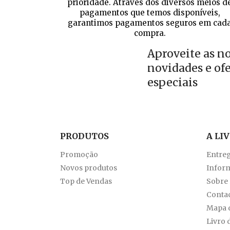
prioridade. Através dos diversos meios d
pagamentos que temos disponíveis,
garantimos pagamentos seguros em cad
compra.
Aproveite as n
novidades e of
especiais
PRODUTOS
A LI
Promoção
Entre
Novos produtos
Inform
Top de Vendas
Sobre
Conta
Mapa d
Livro 