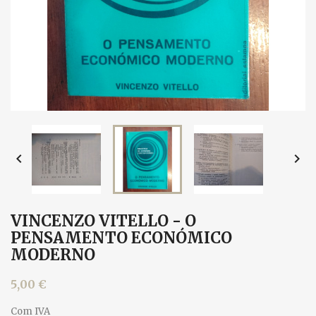


VINCENZO VITELLO - O
PENSAMENTO ECONÓMICO
MODERNO
5,00 €
Com IVA