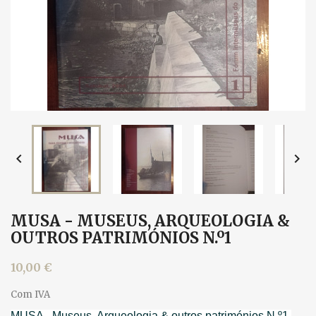


MUSA - MUSEUS, ARQUEOLOGIA &
OUTROS PATRIMÓNIOS N.º1
10,00 €
Com IVA
MUSA - Museus, Arqueologia & outros patrimónios N.º1,