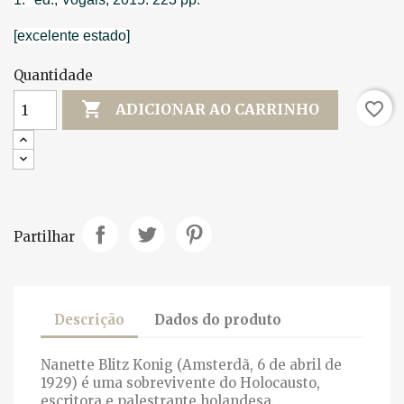
[excelente estado]
Quantidade

favorite_border
ADICIONAR AO CARRINHO
Partilhar
Descrição
Dados do produto
Nanette Blitz Konig (Amsterdã, 6 de abril de
1929) é uma sobrevivente do Holocausto,
escritora e palestrante holandesa.