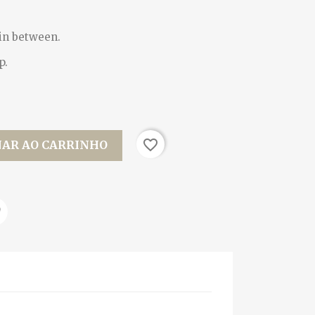
 in between.
p.
favorite_border
NAR AO CARRINHO