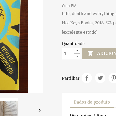
Com IVA
Life, death and everything
Hot Keys Books, 2018. 374 p
[excelente estado]
Quantidade

ADICIO
Partilhar
Dados do produto

Disponível
1 Item