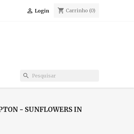
shopping_cart

Carrinho
(0)
Login
search
PTON - SUNFLOWERS IN