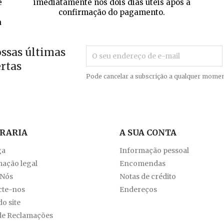
e
imediatamente nos dois dias úteis após a
confirmação do pagamento.
a
ossas últimas
ertas
Pode cancelar a subscrição a qualquer momen
VRARIA
A SUA CONTA
ga
Informação pessoal
ação legal
Encomendas
 Nós
Notas de crédito
cte-nos
Endereços
o site
de Reclamações