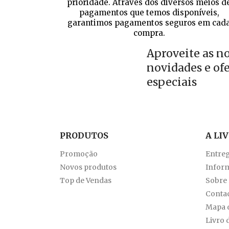
prioridade. Através dos diversos meios d
pagamentos que temos disponíveis,
garantimos pagamentos seguros em cad
compra.
Aproveite as n
novidades e of
especiais
PRODUTOS
A LI
Promoção
Entre
Novos produtos
Inform
Top de Vendas
Sobre
Conta
Mapa d
Livro 