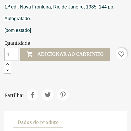
1.ª ed., Nova Fronteira, Rio de Janeiro, 1985. 144 pp.
Autografado.
[bom estado]
Quantidade

favorite_border
ADICIONAR AO CARRINHO
Partilhar
Dados do produto