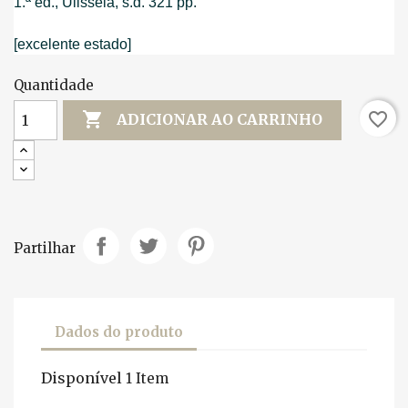
1.ª ed., Ulisseia, s.d. 321 pp.
[excelente estado]
Quantidade

favorite_border
ADICIONAR AO CARRINHO
Partilhar
Dados do produto
Disponível
1 Item