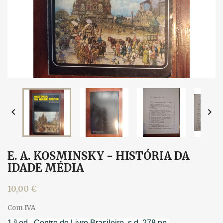


E. A. KOSMINSKY - HISTÓRIA DA
IDADE MÉDIA
10,00 €
Com IVA
1.ª ed., Centro do Livro Brasileiro, s.d. 278 pp.