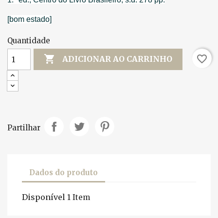
[bom estado]
Quantidade

favorite_border
ADICIONAR AO CARRINHO
Partilhar
Dados do produto
Disponível
1 Item