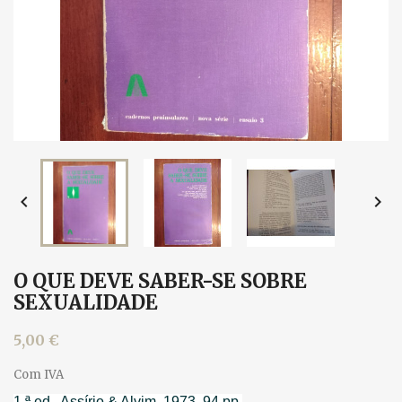


O QUE DEVE SABER-SE SOBRE
SEXUALIDADE
5,00 €
Com IVA
1.ª ed., Assírio & Alvim, 1973. 94 pp.