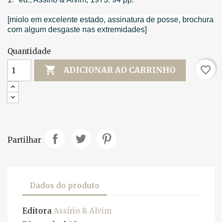
[miolo em excelente estado, assinatura de posse, brochura
com algum desgaste nas extremidades]
Quantidade

favorite_border
ADICIONAR AO CARRINHO
Partilhar
Dados do produto
Editora
Assírio & Alvim