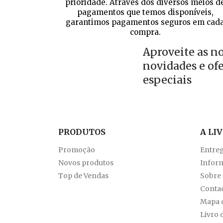
prioridade. Através dos diversos meios d
pagamentos que temos disponíveis,
garantimos pagamentos seguros em cad
compra.
Aproveite as n
novidades e of
especiais
PRODUTOS
A LI
Promoção
Entre
Novos produtos
Inform
Top de Vendas
Sobre
Conta
Mapa d
Livro 