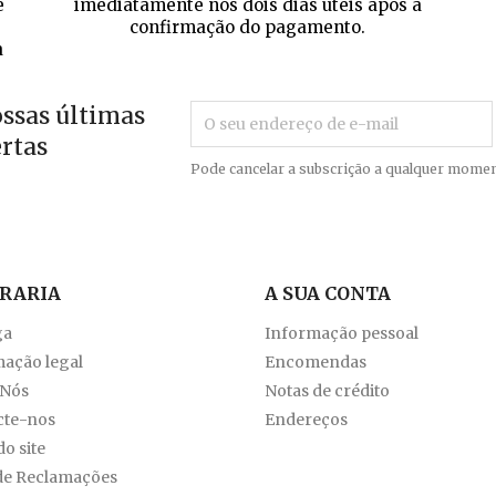
e
imediatamente nos dois dias úteis após a
confirmação do pagamento.
a
ossas últimas
ertas
Pode cancelar a subscrição a qualquer momen
VRARIA
A SUA CONTA
ga
Informação pessoal
ação legal
Encomendas
 Nós
Notas de crédito
cte-nos
Endereços
o site
de Reclamações