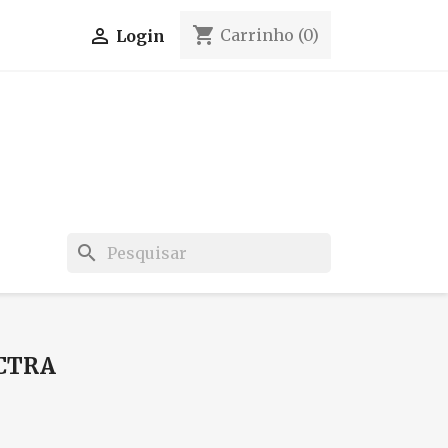
shopping_cart

Carrinho
(0)
Login
search
ECTRA