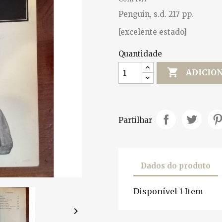
Penguin, s.d. 217 pp.
[excelente estado]
Quantidade

ADICIO
Partilhar
Dados do produto
Disponível
1 Item
