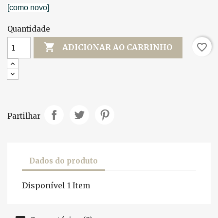
[como novo]
Quantidade

favorite_border
ADICIONAR AO CARRINHO
Partilhar
Dados do produto
Disponível
1 Item