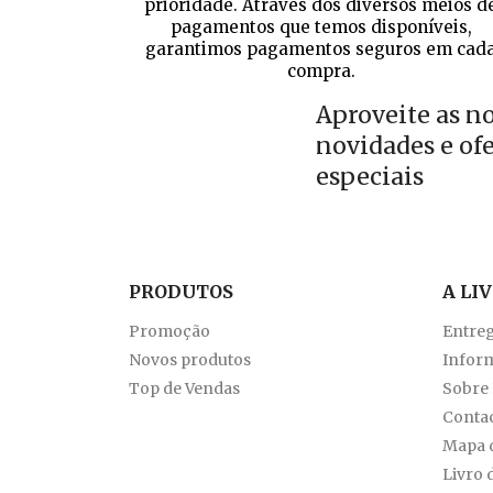
prioridade. Através dos diversos meios d
pagamentos que temos disponíveis,
garantimos pagamentos seguros em cad
compra.
Aproveite as n
novidades e of
especiais
PRODUTOS
A LI
Promoção
Entre
Novos produtos
Inform
Top de Vendas
Sobre
Conta
Mapa d
Livro 