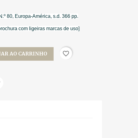
N.º 80, Europa-América, s.d. 366 pp.
brochura com ligeiras marcas de uso]
favorite_border
NAR AO CARRINHO