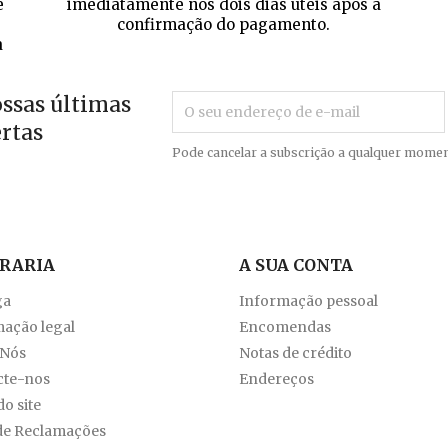
e
imediatamente nos dois dias úteis após a
confirmação do pagamento.
a
ossas últimas
ertas
Pode cancelar a subscrição a qualquer momen
VRARIA
A SUA CONTA
ga
Informação pessoal
ação legal
Encomendas
 Nós
Notas de crédito
cte-nos
Endereços
o site
de Reclamações