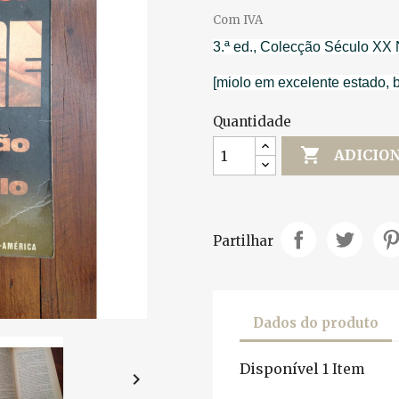
Com IVA
3.ª ed., Colecção Século XX 
[miolo em excelente estado, 
Quantidade

ADICIO
Partilhar
Dados do produto
Disponível
1 Item
