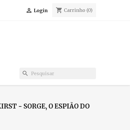
shopping_cart

Carrinho
(0)
Login
search
RST - SORGE, O ESPIÃO DO