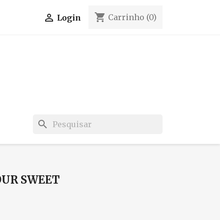
shopping_cart

Carrinho
(0)
Login
search
OUR SWEET