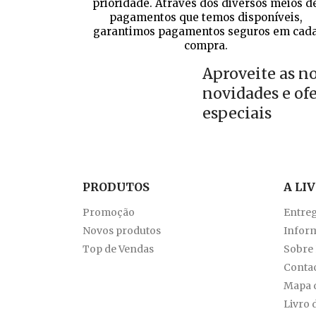
prioridade. Através dos diversos meios d
pagamentos que temos disponíveis,
garantimos pagamentos seguros em cad
compra.
Aproveite as n
novidades e of
especiais
PRODUTOS
A LI
Promoção
Entre
Novos produtos
Inform
Top de Vendas
Sobre
Conta
Mapa d
Livro 