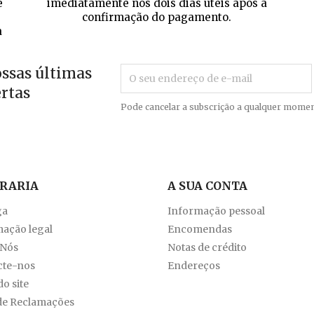
e
imediatamente nos dois dias úteis após a
confirmação do pagamento.
a
ossas últimas
ertas
Pode cancelar a subscrição a qualquer momen
VRARIA
A SUA CONTA
ga
Informação pessoal
ação legal
Encomendas
 Nós
Notas de crédito
cte-nos
Endereços
o site
de Reclamações