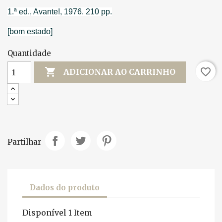
1.ª ed., Avante!, 1976. 210 pp.
[bom estado]
Quantidade

favorite_border
ADICIONAR AO CARRINHO
Partilhar
Dados do produto
Disponível
1 Item