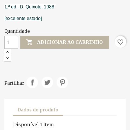
1.ª ed., D. Quixote, 1988.
[excelente estado]
Quantidade

favorite_border
ADICIONAR AO CARRINHO
Partilhar
Dados do produto
Disponível
1 Item