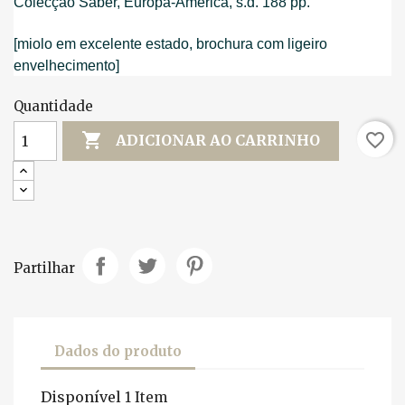
Colecção Saber, Europa-América, s.d. 188 pp.
[miolo em excelente estado, brochura com ligeiro
envelhecimento]
Quantidade

favorite_border
ADICIONAR AO CARRINHO
Partilhar
Dados do produto
Disponível
1 Item