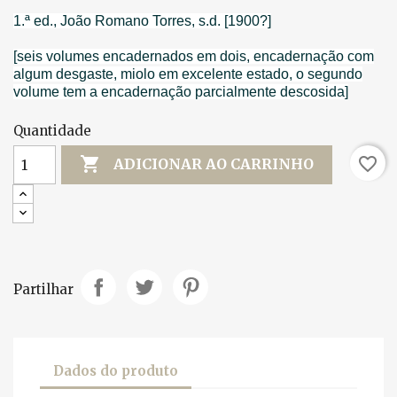
1.ª ed., João Romano Torres, s.d. [1900?]
[seis volumes encadernados em dois, encadernação com
algum desgaste, miolo em excelente estado, o segundo
volume tem a encadernação parcialmente descosida]
Quantidade

favorite_border
ADICIONAR AO CARRINHO
Partilhar
Dados do produto