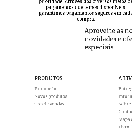
prioridade. Através dos diversos meios d
pagamentos que temos disponíveis,
garantimos pagamentos seguros em cad
compra.
Aproveite as n
novidades e of
especiais
PRODUTOS
A LI
Promoção
Entre
Novos produtos
Inform
Top de Vendas
Sobre
Conta
Mapa d
Livro 