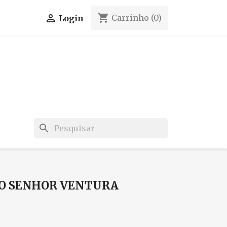
shopping_cart

Carrinho
(0)
Login
search
 O SENHOR VENTURA