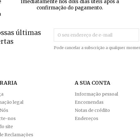
e
imediatamente nos dois dias úteis após a
confirmação do pagamento.
a
ossas últimas
ertas
Pode cancelar a subscrição a qualquer momen
VRARIA
A SUA CONTA
ga
Informação pessoal
ação legal
Encomendas
 Nós
Notas de crédito
cte-nos
Endereços
o site
de Reclamações