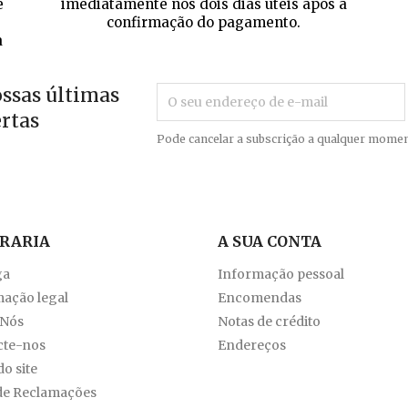
e
imediatamente nos dois dias úteis após a
confirmação do pagamento.
a
ossas últimas
ertas
Pode cancelar a subscrição a qualquer momen
VRARIA
A SUA CONTA
ga
Informação pessoal
ação legal
Encomendas
 Nós
Notas de crédito
cte-nos
Endereços
o site
de Reclamações