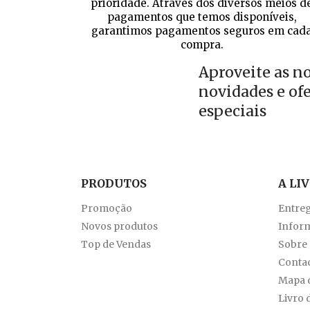
prioridade. Através dos diversos meios d
pagamentos que temos disponíveis,
garantimos pagamentos seguros em cad
compra.
Aproveite as n
novidades e of
especiais
PRODUTOS
A LI
Promoção
Entre
Novos produtos
Inform
Top de Vendas
Sobre
Conta
Mapa d
Livro 