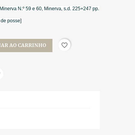
Minerva N.º 59 e 60, Minerva, s.d. 225+247 pp.
 de posse]
favorite_border
NAR AO CARRINHO