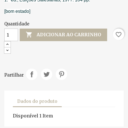
[bom estado]
Quantidade

favorite_border
ADICIONAR AO CARRINHO
Partilhar
Dados do produto
Disponível
1 Item