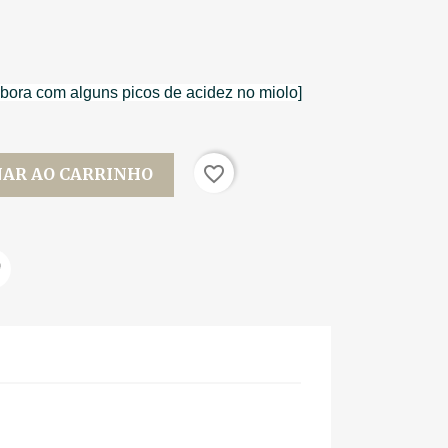
ora com alguns picos de acidez no miolo]
favorite_border
NAR AO CARRINHO