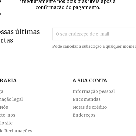
e
imediatamente nos dois dias úteis após a
confirmação do pagamento.
a
ossas últimas
ertas
Pode cancelar a subscrição a qualquer momen
VRARIA
A SUA CONTA
ga
Informação pessoal
ação legal
Encomendas
 Nós
Notas de crédito
cte-nos
Endereços
o site
de Reclamações