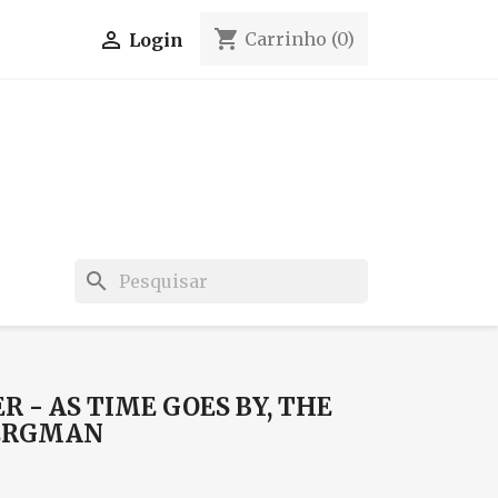
shopping_cart

Carrinho
(0)
Login
search
 - AS TIME GOES BY, THE
BERGMAN