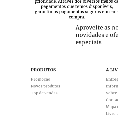
prioridade. Através dos diversos meios d
pagamentos que temos disponíveis,
garantimos pagamentos seguros em cad
compra.
Aproveite as n
novidades e of
especiais
PRODUTOS
A LI
Promoção
Entre
Novos produtos
Inform
Top de Vendas
Sobre
Conta
Mapa d
Livro 