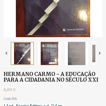


HERMANO CARMO - A EDUCAÇÃO
PARA A CIDADANIA NO SÉCULO XXI
8,00 €
Com IVA
1.ª ed., Escolar Editora, s.d. 214 pp.