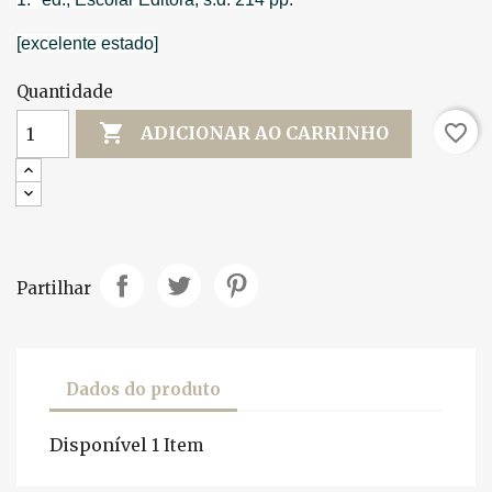
[excelente estado]
Quantidade

favorite_border
ADICIONAR AO CARRINHO
Partilhar
Dados do produto
Disponível
1 Item