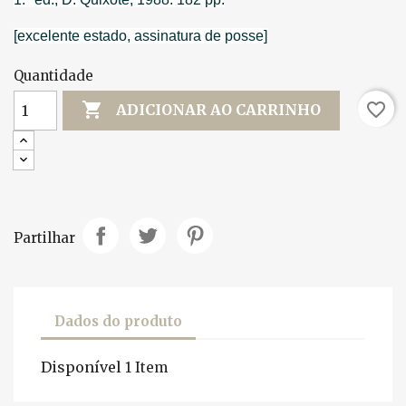
[excelente estado, assinatura de posse]
Quantidade

favorite_border
ADICIONAR AO CARRINHO
Partilhar
Dados do produto
Disponível
1 Item