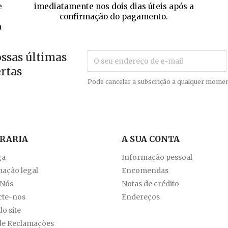
e
imediatamente nos dois dias úteis após a
confirmação do pagamento.
a
ossas últimas
ertas
Pode cancelar a subscrição a qualquer momen
VRARIA
A SUA CONTA
ga
Informação pessoal
ação legal
Encomendas
 Nós
Notas de crédito
cte-nos
Endereços
o site
de Reclamações