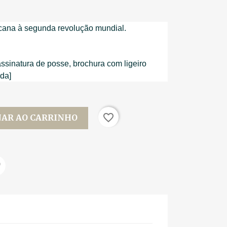
cana à segunda revolução mundial.
assinatura de posse, brochura com ligeiro
da]
favorite_border
NAR AO CARRINHO