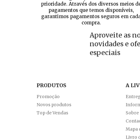
prioridade. Através dos diversos meios d
pagamentos que temos disponíveis,
garantimos pagamentos seguros em cad
compra.
Aproveite as n
novidades e of
especiais
PRODUTOS
A LI
Promoção
Entre
Novos produtos
Inform
Top de Vendas
Sobre
Conta
Mapa d
Livro 