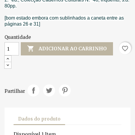
80pp.
[bom estado embora com sublinhados a caneta entre as
páginas 26 e 31]
Quantidade

favorite_border
ADICIONAR AO CARRINHO
Partilhar
Dados do produto
Disponível
1 Item