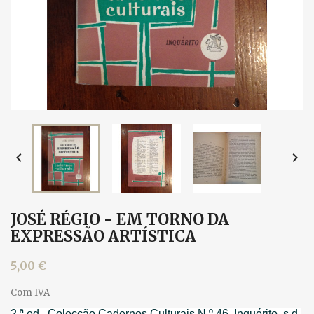


JOSÉ RÉGIO - EM TORNO DA
EXPRESSÃO ARTÍSTICA
5,00 €
Com IVA
2.ª ed., Colecção Cadernos Culturais N.º 46, Inquérito, s.d.