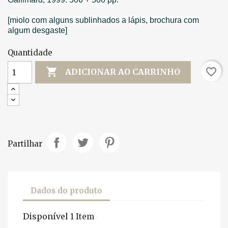
[miolo com alguns sublinhados a lápis, brochura com
algum desgaste]
Quantidade

favorite_border
ADICIONAR AO CARRINHO
Partilhar
Dados do produto
Disponível
1 Item