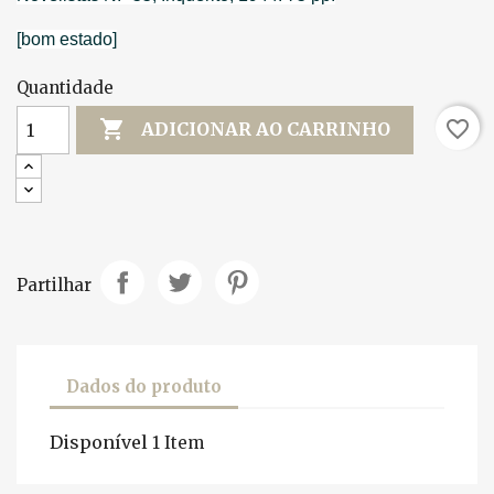
[bom estado]
Quantidade

favorite_border
ADICIONAR AO CARRINHO
Partilhar
Dados do produto
Disponível
1 Item